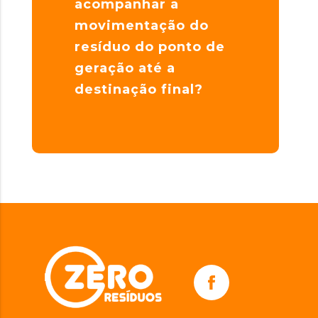
acompanhar a
movimentação do
resíduo do ponto de
geração até a
destinação final?