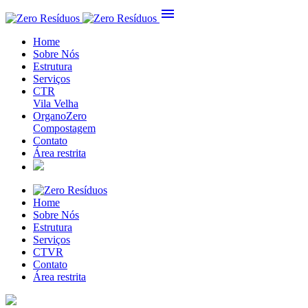
menu
Home
Sobre Nós
Estrutura
Serviços
CTR
Vila Velha
OrganoZero
Compostagem
Contato
Área restrita
Home
Sobre Nós
Estrutura
Serviços
CTVR
Contato
Área restrita