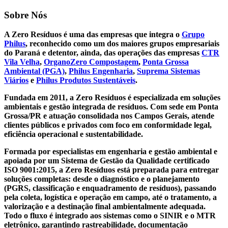
Sobre
Nós
A Zero Resíduos é uma das empresas que integra o
Grupo
Philus
, reconhecido como um dos maiores grupos empresariais
do Paraná e detentor, ainda, das operações das empresas
CTR
Vila Velha
,
OrganoZero Compostagem
,
Ponta Grossa
Ambiental (PGA)
,
Philus Engenharia
,
Suprema Sistemas
Viários
e
Philus Produtos Sustentáveis
.
Fundada em 2011, a Zero Resíduos é especializada em soluções
ambientais e gestão integrada de resíduos. Com sede em Ponta
Grossa/PR e atuação consolidada nos Campos Gerais, atende
clientes públicos e privados com foco em conformidade legal,
eficiência operacional e sustentabilidade.
Formada por especialistas em engenharia e gestão ambiental e
apoiada por um Sistema de Gestão da Qualidade certificado
ISO 9001:2015, a Zero Resíduos está preparada para entregar
soluções completas: desde o diagnóstico e o planejamento
(PGRS, classificação e enquadramento de resíduos), passando
pela coleta, logística e operação em campo, até o tratamento, a
valorização e a destinação final ambientalmente adequada.
Todo o fluxo é integrado aos sistemas como o SINIR e o MTR
eletrônico, garantindo rastreabilidade, documentação